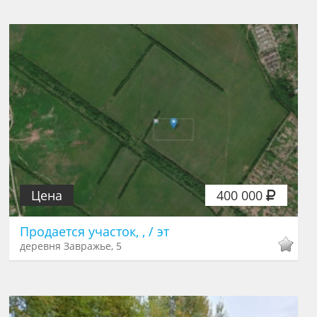
Цена
400 000
Продается участок, , / эт
деревня Завражье, 5