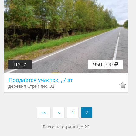
Цена
950 000
Продается участок, , / эт
деревня Стригино, 32
<<
<
1
2
Всего на странице: 26