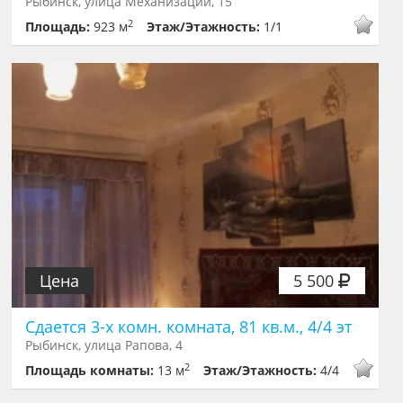
Рыбинск, улица Механизации, 15
2
Площадь:
923 м
Этаж/Этажность:
1/1
Цена
5 500
Сдается 3-х комн. комната, 81 кв.м., 4/4 эт
Рыбинск, улица Рапова, 4
2
Площадь комнаты:
13 м
Этаж/Этажность:
4/4